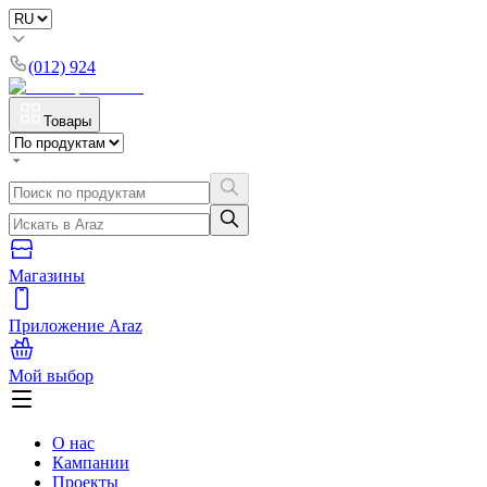
(012) 924
Товары
Магазины
Приложение Araz
Мой выбор
О нас
Кампании
Проекты