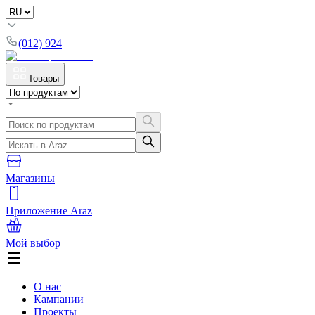
(012) 924
Товары
Магазины
Приложение Araz
Мой выбор
О нас
Кампании
Проекты