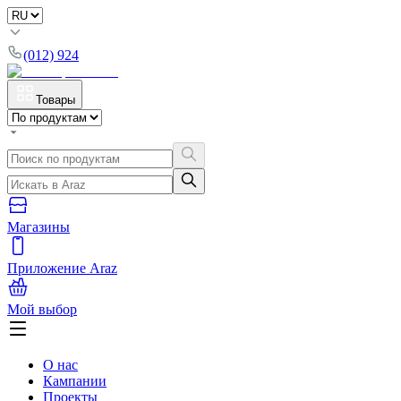
(012) 924
Товары
Магазины
Приложение Araz
Мой выбор
О нас
Кампании
Проекты