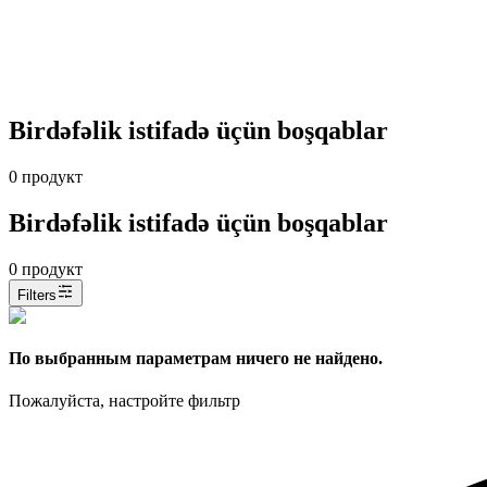
Birdəfəlik istifadə üçün boşqablar
0
продукт
Birdəfəlik istifadə üçün boşqablar
0
продукт
Filters
По выбранным параметрам ничего не найдено.
Пожалуйста, настройте фильтр