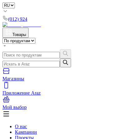
(012) 924
Товары
Магазины
Приложение Araz
Мой выбор
О нас
Кампании
Проекты