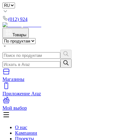
(012) 924
Товары
Магазины
Приложение Araz
Мой выбор
О нас
Кампании
Проекты