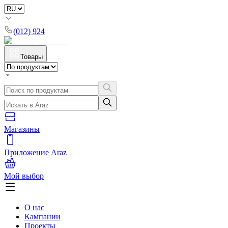
(012) 924
Товары
Магазины
Приложение Araz
Мой выбор
О нас
Кампании
Проекты