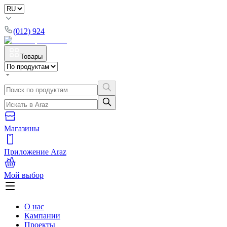
(012) 924
Товары
Магазины
Приложение Araz
Мой выбор
О нас
Кампании
Проекты