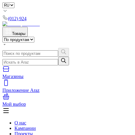
(012) 924
Товары
Магазины
Приложение Araz
Мой выбор
О нас
Кампании
Проекты