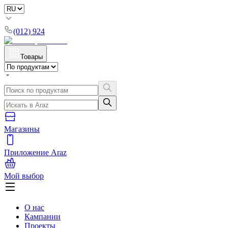
(012) 924
Товары
Магазины
Приложение Araz
Мой выбор
О нас
Кампании
Проекты