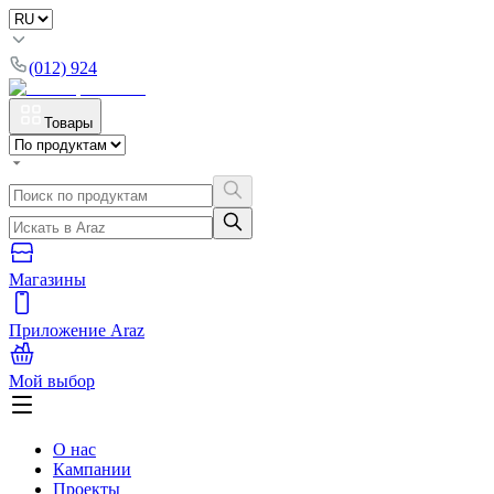
(012) 924
Товары
Магазины
Приложение Araz
Мой выбор
О нас
Кампании
Проекты