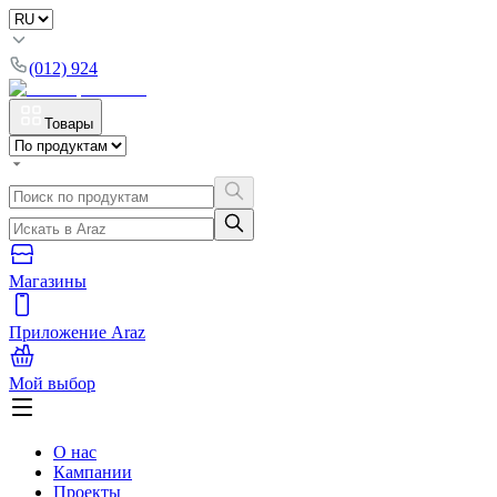
(012) 924
Товары
Магазины
Приложение Araz
Мой выбор
О нас
Кампании
Проекты