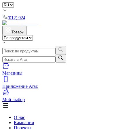
(012) 924
Товары
Магазины
Приложение Araz
Мой выбор
О нас
Кампании
Проекты