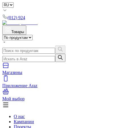
(012) 924
Товары
Магазины
Приложение Araz
Мой выбор
О нас
Кампании
Проекты