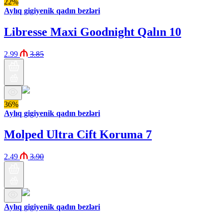
22%
Aylıq gigiyenik qadın bezləri
Libresse Maxi Goodnight Qalın 10
2.99
3.85
36%
Aylıq gigiyenik qadın bezləri
Molped Ultra Cift Koruma 7
2.49
3.90
Aylıq gigiyenik qadın bezləri