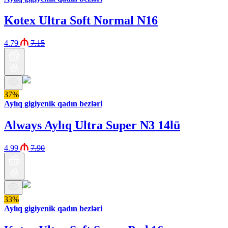
Kotex Ultra Soft Normal N16
4.79
7.15
37%
Aylıq gigiyenik qadın bezləri
Always Aylıq Ultra Super N3 14lü
4.99
7.90
33%
Aylıq gigiyenik qadın bezləri