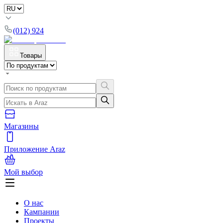
(012) 924
Товары
Магазины
Приложение Araz
Мой выбор
О нас
Кампании
Проекты