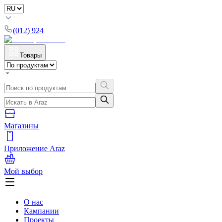
(012) 924
Товары
Магазины
Приложение Araz
Мой выбор
О нас
Кампании
Проекты