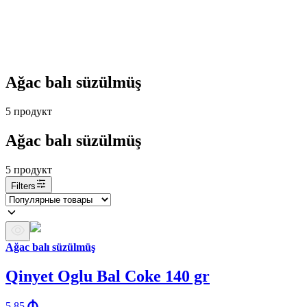
Ağac balı süzülmüş
5
продукт
Ağac balı süzülmüş
5
продукт
Filters
Ağac balı süzülmüş
Qinyet Oglu Bal Coke 140 gr
5.85