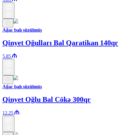
Ağac balı süzülmüş
Qinyet Oğulları Bal Qaratikan 140qr
5.85
Ağac balı süzülmüş
Qinyet Oğlu Bal Cökə 300qr
12.25