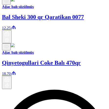
Ağac balı süzülmüş
Bal Sheki 300 qr Qaratikan 0077
12.25
Ağac balı süzülmüş
Qinyetogullari Coke Balı 470qr
18.70