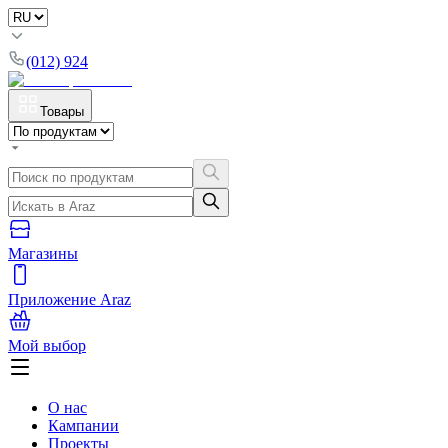
(012) 924
Товары
Магазины
Приложение Araz
Мой выбор
О нас
Кампании
Проекты