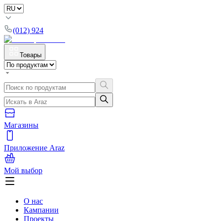
(012) 924
Товары
Магазины
Приложение Araz
Мой выбор
О нас
Кампании
Проекты