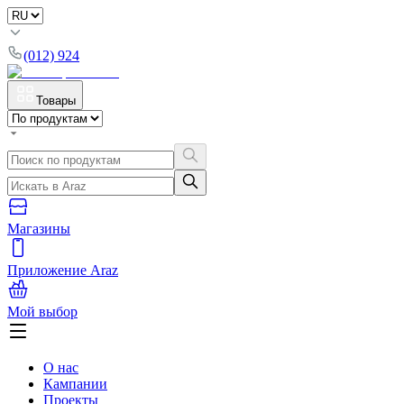
(012) 924
Товары
Магазины
Приложение Araz
Мой выбор
О нас
Кампании
Проекты