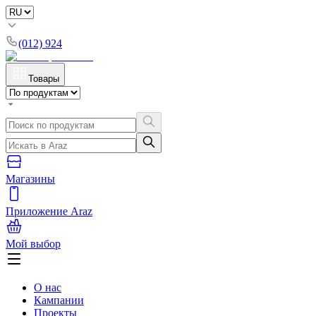
(012) 924
Товары
Магазины
Приложение Araz
Мой выбор
О нас
Кампании
Проекты