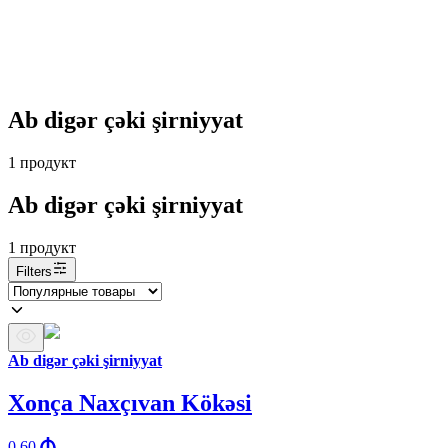
Ab digər çəki şirniyyat
1
продукт
Ab digər çəki şirniyyat
1
продукт
Filters
Ab digər çəki şirniyyat
Xonça Naxçıvan Kökəsi
0.60