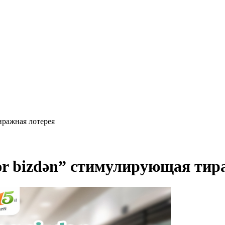
тиражная лотерея
ələr bizdən” стимулирующая ти