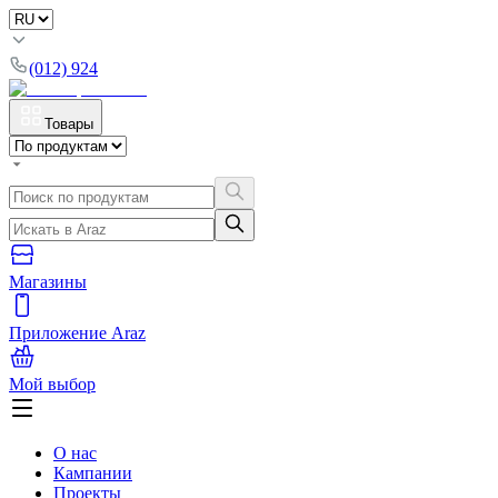
(012) 924
Товары
Магазины
Приложение Araz
Мой выбор
О нас
Кампании
Проекты