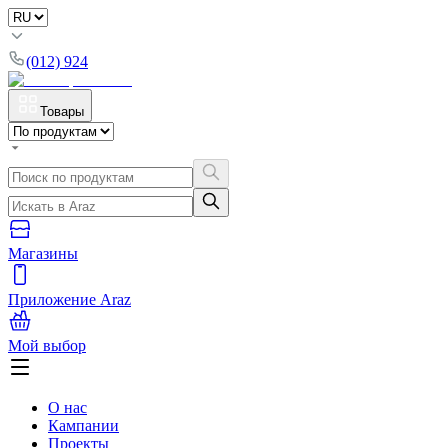
(012) 924
Товары
Магазины
Приложение Araz
Мой выбор
О нас
Кампании
Проекты