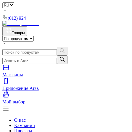
(012) 924
Товары
Магазины
Приложение Araz
Мой выбор
О нас
Кампании
Проекты