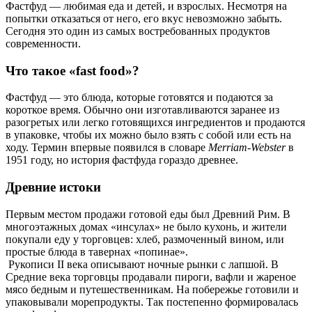
Фастфуд — любимая еда и детей, и взрослых. Несмотря на
попытки отказаться от него, его вкус невозможно забыть.
Сегодня это один из самых востребованных продуктов
современности.
Что такое «fast food»?
Фастфуд — это блюда, которые готовятся и подаются за
короткое время. Обычно они изготавливаются заранее из
разогретых или легко готовящихся ингредиентов и продаются
в упаковке, чтобы их можно было взять с собой или есть на
ходу. Термин впервые появился в словаре
Merriam-Webster
в
1951 году, но история фастфуда гораздо древнее.
Древние истоки
Первым местом продажи готовой еды был Древний Рим. В
многоэтажных домах «инсулах» не было кухонь, и жители
покупали еду у торговцев: хлеб, размоченный вином, или
простые блюда в тавернах «попинае».
Рукописи II века описывают ночные рынки с лапшой. В
Средние века торговцы продавали пироги, вафли и жареное
мясо бедным и путешественникам. На побережье готовили и
упаковывали морепродукты. Так постепенно формировалась