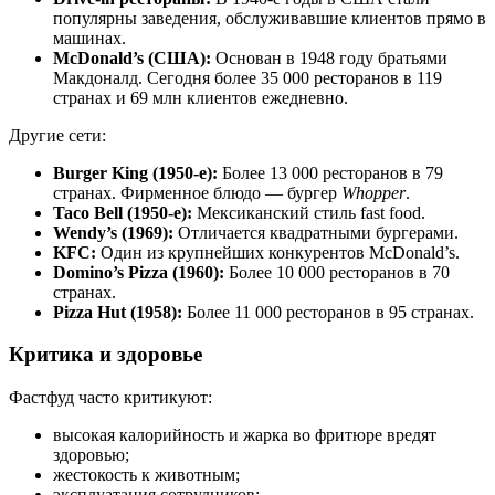
популярны заведения, обслуживавшие клиентов прямо в
машинах.
McDonald’s (США):
Основан в 1948 году братьями
Макдоналд. Сегодня более 35 000 ресторанов в 119
странах и 69 млн клиентов ежедневно.
Другие сети:
Burger King (1950-е):
Более 13 000 ресторанов в 79
странах. Фирменное блюдо — бургер
Whopper
.
Taco Bell (1950-е):
Мексиканский стиль fast food.
Wendy’s (1969):
Отличается квадратными бургерами.
KFC:
Один из крупнейших конкурентов McDonald’s.
Domino’s Pizza (1960):
Более 10 000 ресторанов в 70
странах.
Pizza Hut (1958):
Более 11 000 ресторанов в 95 странах.
Критика и здоровье
Фастфуд часто критикуют:
высокая калорийность и жарка во фритюре вредят
здоровью;
жестокость к животным;
эксплуатация сотрудников;