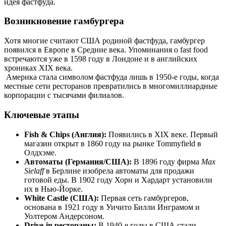
идея фастфуда.
Возникновение гамбургера
Хотя многие считают США родиной фастфуда, гамбургер
появился в Европе в Средние века. Упоминания о fast food
встречаются уже в 1598 году в Лондоне и в английских
хрониках XIX века.
Америка стала символом фастфуда лишь в 1950-е годы, когда
местные сети ресторанов превратились в многомиллиардные
корпорации с тысячами филиалов.
Ключевые этапы
Fish & Chips (Англия):
Появились в XIX веке. Первый
магазин открыт в 1860 году на рынке Tommyfield в
Олдхэме.
Автоматы (Германия/США):
В 1896 году фирма
Max
Sielaff
в Берлине изобрела автоматы для продажи
готовой еды. В 1902 году Хорн и Хардарт установили
их в Нью-Йорке.
White Castle (США):
Первая сеть гамбургеров,
основана в 1921 году в Уичито Билли Инграмом и
Уолтером Андерсоном.
Drive-in рестораны:
В 1940-е годы в США стали