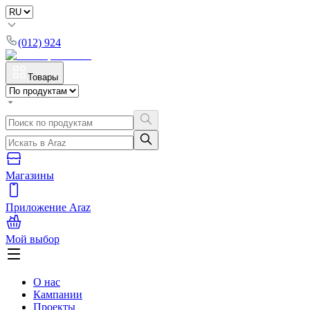
(012) 924
Товары
Магазины
Приложение Araz
Мой выбор
О нас
Кампании
Проекты